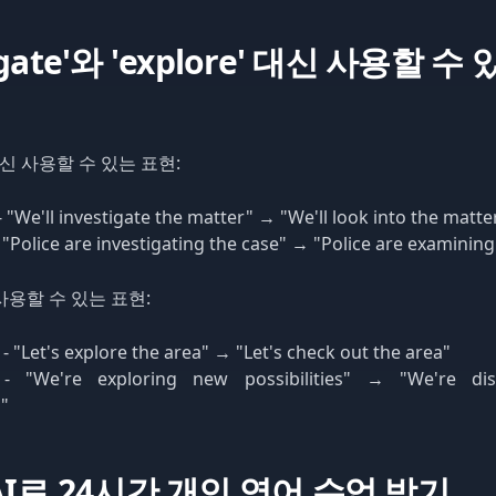
tigate'와 'explore' 대신 사용할 수
e' 대신 사용할 수 있는 표현:
- "We'll investigate the matter" → "We'll look into the matte
 "Police are investigating the case" → "Police are examining
신 사용할 수 있는 표현:
 - "Let's explore the area" → "Let's check out the area"
" - "We're exploring new possibilities" → "We're di
s"
n AI로 24시간 개인 영어 수업 받기