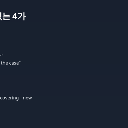
 있는 4가
r"
 the case"
scovering new