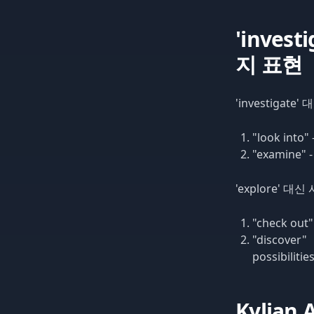
'inves
지 표현
'investigat
"look into" 
"examine" -
'explore' 대
"check out"
"discover
possibilitie
Kylia