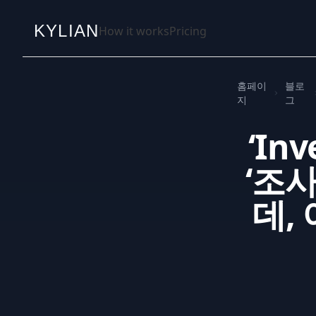
KYLIAN
How it works
Pricing
홈페이
블로
지
그
‘Inv
‘조
데,