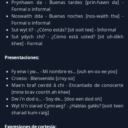
Prynhawn da - Buenas tardes [prin-hawn da] -
Formal o informal
Noswaith dda - Buenas noches [nos-waith tha] -
Formal o informal
Sut wyt ti? - ¿Cómo estás? [sit ooit tee] - Informal
Sut ydych chi? - ¿Cómo está usted? [sit uh-dikh
khee] - Formal
Presentaciones:
Fy enw i yw... - Mi nombre es... [vuh en-oo ee yoo]
Croeso - Bienvenido [croy-so]
Mae'n braf cwrdd â chi - Encantado de conocerte
[mine brav coorth ah khee]
Dw i'n dod o... - Soy de... [doo een dod oh]
Wyt ti'n siarad Cymraeg? - ¿Hablas galés? [ooit teen
sharad kum-raig]
Expresiones de cortesía: