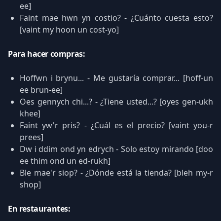
ee]
Faint mae hwn yn costio? - ¿Cuánto cuesta esto?
[vaint my hoon un cost-yo]
Para hacer compras:
Hoffwn i brynu... - Me gustaría comprar... [hoff-un
ee brun-ee]
Oes gennych chi...? - ¿Tiene usted...? [oyes gen-ukh
khee]
Faint yw'r pris? - ¿Cuál es el precio? [vaint you-r
prees]
Dw i ddim ond yn edrych - Solo estoy mirando [doo
ee thim ond un ed-rukh]
Ble mae'r siop? - ¿Dónde está la tienda? [bleh my-r
shop]
En restaurantes: