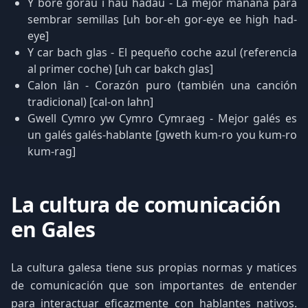
Y bore gorau i hau hadau - La mejor mañana para
sembrar semillas [uh bor-eh gor-eye ee high had-
eye]
Y car bach glas - El pequeño coche azul (referencia
al primer coche) [uh car bakch glas]
Calon lân - Corazón puro (también una canción
tradicional) [cal-on lahn]
Gwell Cymro yw Cymro Cymraeg - Mejor galés es
un galés galés-hablante [gweth kum-ro you kum-ro
kum-rag]
La cultura de comunicación
en Gales
La cultura galesa tiene sus propias normas y matices
de comunicación que son importantes de entender
para interactuar eficazmente con hablantes nativos.