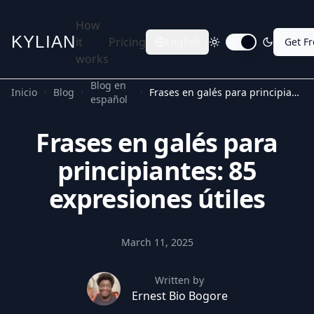
How
KYLIAN
it
Pricing
English
Get F
Toggle dark mode
works
Blog en
Inicio
Blog
Frases en galés para principiantes: 85 expresiones útiles
español
Frases en galés para
principiantes: 85
expresiones útiles
March 11, 2025
Written by
Ernest Bio Bogore