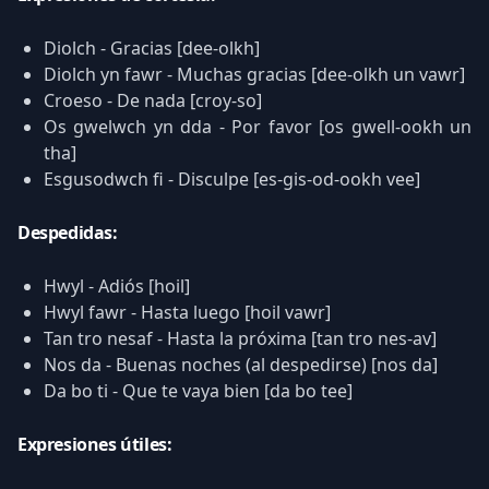
Diolch - Gracias [dee-olkh]
Diolch yn fawr - Muchas gracias [dee-olkh un vawr]
Croeso - De nada [croy-so]
Os gwelwch yn dda - Por favor [os gwell-ookh un
tha]
Esgusodwch fi - Disculpe [es-gis-od-ookh vee]
Despedidas:
Hwyl - Adiós [hoil]
Hwyl fawr - Hasta luego [hoil vawr]
Tan tro nesaf - Hasta la próxima [tan tro nes-av]
Nos da - Buenas noches (al despedirse) [nos da]
Da bo ti - Que te vaya bien [da bo tee]
Expresiones útiles: