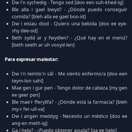
Dw i'n sychedig - Tengo sed [doo een suh-khed-ig]
Ble alla i gael bwyd? - ¿Dónde puedo conseguir
comida? [bleh alla ee gael boo-id]
Dw i eisiau diod - Quiero una bebida [doo ee eye-
shy dee-od]
Beth sydd ar y fwydlen? - ¿Qué hay en el menú?
[beth seeth ar uh vooyd-len]
Para expresar malestar:
Dw i'n teimlo'n sâl - Me siento enfermo/a [doo een
teym-lon sahl]
Mae gen i gur pen - Tengo dolor de cabeza [my gen
ee geer pen]
Ble mae'r fferyllfa? - ¿Dónde está la farmacia? [bleh
my-r fer-ull-va]
Dw i angen meddyg - Necesito un médico [doo ee
ang-en meth-ig]
Ga i help? - ¿Puedo obtener ayuda? [ga ee help]