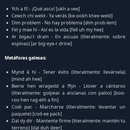
Ych a fi! - ¡Qué asco! [ukh a vee]
Cewch chi weld - Ya verás [ke-ookh khee weld]
Dim problem - No hay problema [dim prob-lem]
Fel y mae hi - Así es la vida [fell uh my hee]
Ar bigau'r drain - En ascuas (literalmente: sobre
espinas) [ar big-eye-r drine]
Metáforas galesas:
Mynd â hi - Tener éxito (literalmente: llevársela)
[mind ah hee]
Bwrw hen wragedd a ffyn - Llover a cántaros
(literalmente: golpear a ancianas con palos) [boo-
roo hen rag-eth a fin]
Codi pac - Marcharse (literalmente: levantar un
paquete) [cod-ee pack]
Dal dy dir - Mantente firme (literalmente: mantén tu
terreno) [dal duh deer]