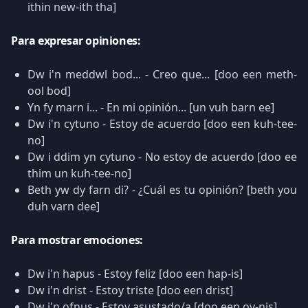
ithin new-ith tha]
Para expresar opiniones:
Dw i'n meddwl bod... - Creo que... [doo een meth-
ool bod]
Yn fy marn i... - En mi opinión... [un vuh barn ee]
Dw i'n cytuno - Estoy de acuerdo [doo een kuh-tee-
no]
Dw i ddim yn cytuno - No estoy de acuerdo [doo ee
thim un kuh-tee-no]
Beth yw dy farn di? - ¿Cuál es tu opinión? [beth you
duh varn dee]
Para mostrar emociones:
Dw i'n hapus - Estoy feliz [doo een hap-is]
Dw i'n drist - Estoy triste [doo een drist]
Dw i'n ofnus - Estoy asustado/a [doo een ov-nis]