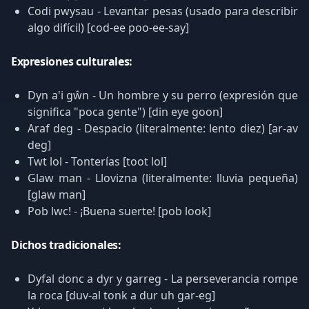
Codi pwysau - Levantar pesas (usado para describir
algo difícil) [cod-ee poo-ee-say]
Expresiones culturales:
Dyn a'i gŵn - Un hombre y su perro (expresión que
significa "poca gente") [din eye goon]
Araf deg - Despacio (literalmente: lento diez) [ar-av
deg]
Twt lol - Tonterías [toot lol]
Glaw man - Llovizna (literalmente: lluvia pequeña)
[glaw man]
Pob lwc! - ¡Buena suerte! [pob look]
Dichos tradicionales:
Dyfal donc a dyr y garreg - La perseverancia rompe
la roca [duv-al tonk a dur uh gar-eg]