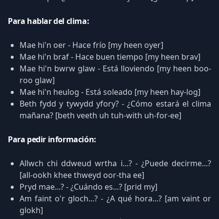
Para hablar del clima:
Mae hi'n oer - Hace frío [my heen oyer]
Mae hi'n braf - Hace buen tiempo [my heen brav]
Mae hi'n bwrw glaw - Está lloviendo [my heen boo-
roo glaw]
Mae hi'n heulog - Está soleado [my heen hay-log]
Beth fydd y tywydd yfory? - ¿Cómo estará el clima
mañana? [beth veeth uh tuh-with uh-for-ee]
Para pedir información:
Allwch chi ddweud wrtha i...? - ¿Puede decirme...?
[all-ookh khee thweyd oor-tha ee]
Pryd mae...? - ¿Cuándo es...? [prid my]
Am faint o'r gloch...? - ¿A qué hora...? [am vaint or
glokh]