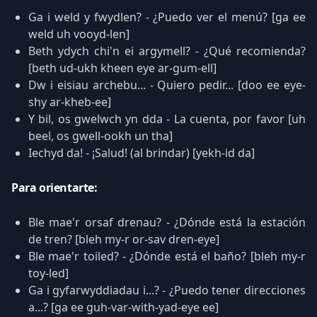
Ga i weld y fwydlen? - ¿Puedo ver el menú? [ga ee
weld uh vooyd-len]
Beth ydych chi'n ei argymell? - ¿Qué recomienda?
[beth ud-ukh kheen eye ar-gum-ell]
Dw i eisiau archebu... - Quiero pedir... [doo ee eye-
shy ar-kheb-ee]
Y bil, os gwelwch yn dda - La cuenta, por favor [uh
beel, os gwell-ookh un tha]
Iechyd da! - ¡Salud! (al brindar) [yekh-id da]
Para orientarte:
Ble mae'r orsaf drenau? - ¿Dónde está la estación
de tren? [bleh my-r or-sav dren-eye]
Ble mae'r toiled? - ¿Dónde está el baño? [bleh my-r
toy-led]
Ga i gyfarwyddiadau i...? - ¿Puedo tener direcciones
a...? [ga ee guh-var-with-yad-eye ee]