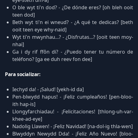
eye-steth um-a]
O ble wyt ti'n dod? - ¿De dónde eres? [oh bleh ooit
teen dod]
Beth wyt ti'n ei wneud? - ¿A qué te dedicas? [beth
ooit teen eye why-naid]
Wyt ti'n mwynhau...? - ¿Disfrutas...? [ooit teen moy-
nhai]
Ga i dy rif ffôn di? - ¿Puedo tener tu número de
teléfono? [ga ee duh reev fon dee]
Para socializar:
Iechyd da! - ¡Salud! [yekh-id da]
Pen-blwydd hapus! - ¡Feliz cumpleaños! [pen-bloo-
ith hap-is]
Llongyfarchiadau! - ¡Felicitaciones! [thlong-uh-var-
khee-ad-eye]
Nadolig Llawen! - ¡Feliz Navidad! [na-dol-ig thla-wen]
Blwyddyn Newydd Dda! - ¡Feliz Año Nuevo! [bloo-