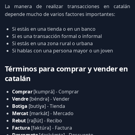
La manera de realizar transacciones en catalán
depende mucho de varios factores importantes:
Si estás en una tienda o en un banco
Si es una transacción formal o informal
Si estás en una zona rural o urbana
Si hablas con una persona mayor o un joven
Términos para comprar y vender en
catalán
Comprar
[kumprá] - Comprar
Vendre
[béndrə] - Vender
Botiga
[butíɣə] - Tienda
Mercat
[mərkát] - Mercado
Rebut
[rəβút] - Recibo
Factura
[fəktúrə] - Factura