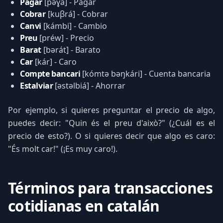
Pagar
[pəɣá] - Pagar
Cobrar
[kuβrá] - Cobrar
Canvi
[kámbi] - Cambio
Preu
[préw] - Precio
Barat
[bərát] - Barato
Car
[kár] - Caro
Compte bancari
[kómtə bəŋkári] - Cuenta bancaria
Estalviar
[əstəlbiá] - Ahorrar
Por ejemplo, si quieres preguntar el precio de algo,
puedes decir: "Quin és el preu d'això?" (¿Cuál es el
precio de esto?). O si quieres decir que algo es caro:
"És molt car!" (¡Es muy caro!).
Términos para transacciones
cotidianas en catalán