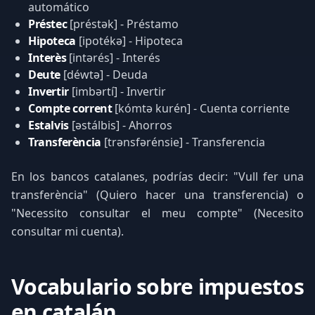
automático
Préstec
[préstək] - Préstamo
Hipoteca
[ipotékə] - Hipoteca
Interès
[intərés] - Interés
Deute
[déwtə] - Deuda
Invertir
[imbərtí] - Invertir
Compte corrent
[kómtə kurén] - Cuenta corriente
Estalvis
[əstálbis] - Ahorros
Transferència
[trənsfərénsie] - Transferencia
En los bancos catalanes, podrías decir: "Vull fer una
transferència" (Quiero hacer una transferencia) o
"Necessito consultar el meu compte" (Necesito
consultar mi cuenta).
Vocabulario sobre impuestos
en catalán