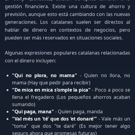
gestión financiera. Existe una cultura de ahorro y
previsión, aunque esto está cambiando con las nuevas
generaciones. Los catalanes suelen ser directos al
hablar de dinero en contextos de negocios, pero
pueden ser más reservados en situaciones sociales.
Algunas expresiones populares catalanas relacionadas
con el dinero incluyen:
"Qui no plora, no mama"
- Quien no llora, no
mama (Hay que pedir para recibir)
"De mica en mica s'omple la pica"
- Poco a poco se
llena el fregadero (Los pequeños ahorros acaban
sumando)
"Qui paga, mana"
- Quien paga, manda
"Val més un 'té' que dos 'et donaré'"
- Vale más un
"toma" que dos "te daré" (Es mejor tener algo
seguro ahora que promesas futuras)