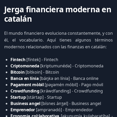
Jerga financiera moderna en
catalán
El mundo financiero evoluciona constantemente, y con
él, el vocabulario. Aquí tienes algunos términos
modernos relacionados con las finanzas en catalán:
Fintech
[fíntek] - Fintech
Criptomoneda
[kriptumunédə] - Criptomoneda
Bitcoin
[bítkoin] - Bitcoin
Banca en línia
[báŋkə ən líniə] - Banca online
Pagament mòbil
[pəɣəmén móbil] - Pago móvil
Crowdfunding
[kráwdfanding] - Crowdfunding
Startup
[stártap] - Startup
Business angel
[bísnes ánʒel] - Business angel
Emprenedor
[əmprənədó] - Emprendedor
Economia col·laborativa
[əkunumíə kulabərətíbə] -