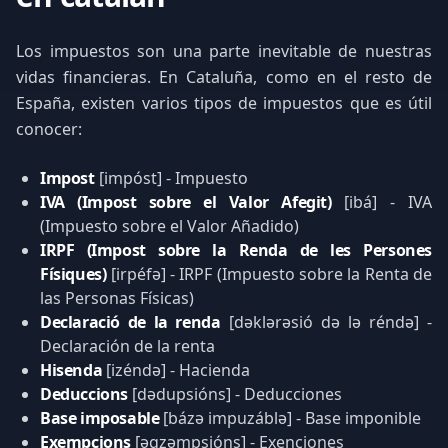
Los impuestos son una parte inevitable de nuestras
vidas financieras. En Cataluña, como en el resto de
España, existen varios tipos de impuestos que es útil
conocer:
Impost
[impóst] - Impuesto
IVA (Impost sobre el Valor Afegit)
[ibá] - IVA
(Impuesto sobre el Valor Añadido)
IRPF (Impost sobre la Renda de les Persones
Físiques)
[irpéfə] - IRPF (Impuesto sobre la Renta de
las Personas Físicas)
Declaració de la renda
[dəklərəsió də lə réndə] -
Declaración de la renta
Hisenda
[izéndə] - Hacienda
Deduccions
[dədupsións] - Deducciones
Base imposable
[bázə impuzáblə] - Base imponible
Exempcions
[əgzəmpsións] - Exenciones