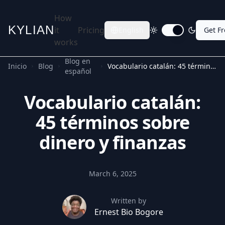
How
KYLIAN
it
Pricing
English
Get F
Toggle dark mode
works
Blog en
Inicio
Blog
Vocabulario catalán: 45 términos sobre dinero y finanzas
español
Vocabulario catalán:
45 términos sobre
dinero y finanzas
March 6, 2025
Written by
Ernest Bio Bogore