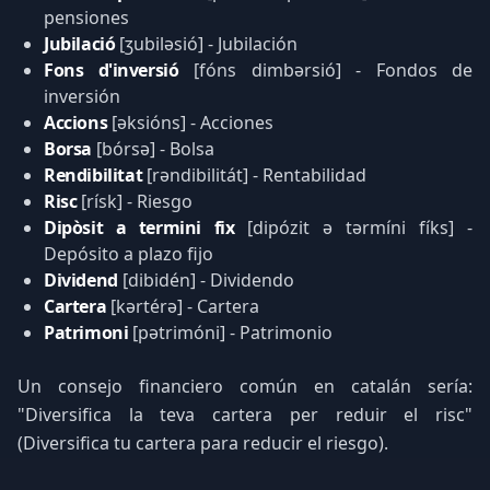
pensiones
Jubilació
[ʒubiləsió] - Jubilación
Fons d'inversió
[fóns dimbərsió] - Fondos de
inversión
Accions
[əksións] - Acciones
Borsa
[bórsə] - Bolsa
Rendibilitat
[rəndibilitát] - Rentabilidad
Risc
[rísk] - Riesgo
Dipòsit a termini fix
[dipózit ə tərmíni fíks] -
Depósito a plazo fijo
Dividend
[dibidén] - Dividendo
Cartera
[kərtérə] - Cartera
Patrimoni
[pətrimóni] - Patrimonio
Un consejo financiero común en catalán sería:
"Diversifica la teva cartera per reduir el risc"
(Diversifica tu cartera para reducir el riesgo).