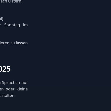
nach Ostern)
i)
er Sonntag im
ieren zu lassen
025
g-Sprüchen auf
en oder kleine
stalten.