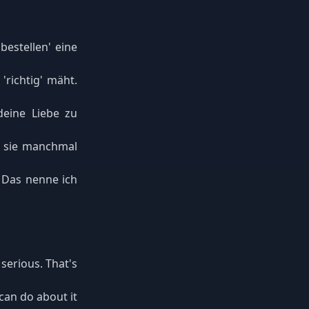
estellen' eine
richtig' mäht.
deine Liebe zu
n sie manchmal
 Das nenne ich
serious. That's
can do about it