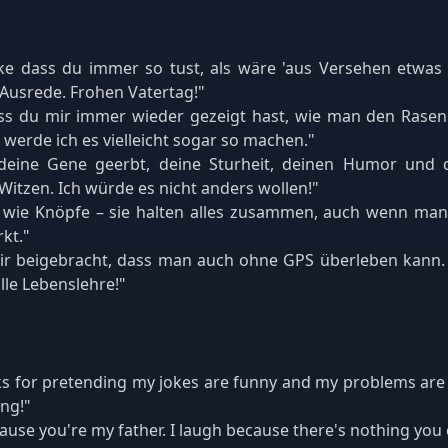
ke dass du immer so tust, als wäre 'aus Versehen etwas b
Ausrede. Frohen Vatertag!"
ss du mir immer wieder gezeigt hast, wie man den Rasen '
 werde ich es vielleicht sogar so machen."
deine Gene geerbt, deine Sturheit, deinen Humor und 
Witzen. Ich würde es nicht anders wollen!"
d wie Knöpfe – sie halten alles zusammen, auch wenn ma
kt."
ir beigebracht, dass man auch ohne GPS überleben kann.
lle Lebenslehre!"
s for pretending my jokes are funny and my problems are 
ing!"
cause you're my father. I laugh because there's nothing you 