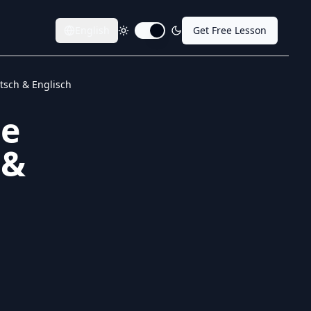
English
Get Free Lesson
Toggle dark mode
tsch & Englisch
ne
 &