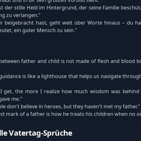
haut und in dir sein größtes Vorbild sieht."
ist der stille Held im Hintergrund, der seine Familie beschü
g zu verlangen."
r beigebracht hast, geht weit über Worte hinaus – du has
utet, ein guter Mensch zu sein."
etween father and child is not made of flesh and blood b
 guidance is like a lighthouse that helps us navigate throug
 I get, the more I realize how much wisdom was behind 
gave me."
e don't believe in heroes, but they haven't met my father."
st mark of a father is how he treats his children when no on
le Vatertag-Sprüche