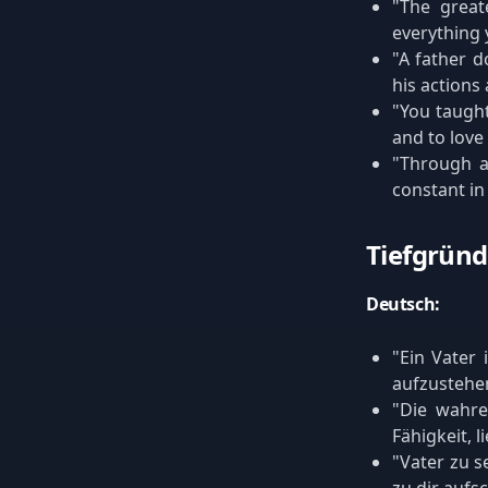
"The great
everything 
"A father d
his actions
"You taught
and to love
"Through al
constant in 
Tiefgründ
Deutsch:
"Ein Vater 
aufzustehe
"Die wahre
Fähigkeit, l
"Vater zu s