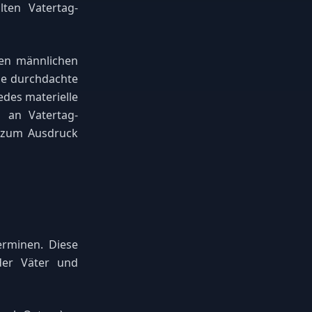
ten Vatertag-
gen männlichen
ne durchdachte
edes materielle
 an Vatertag-
t zum Ausdruck
erminen. Diese
 der Väter und