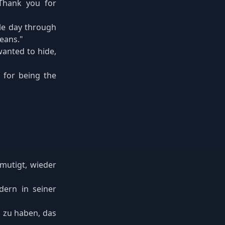
 Thank you for
gle day through
means."
wanted to hide,
u for being the
rmutigt, wieder
dern in seiner
d zu haben, das