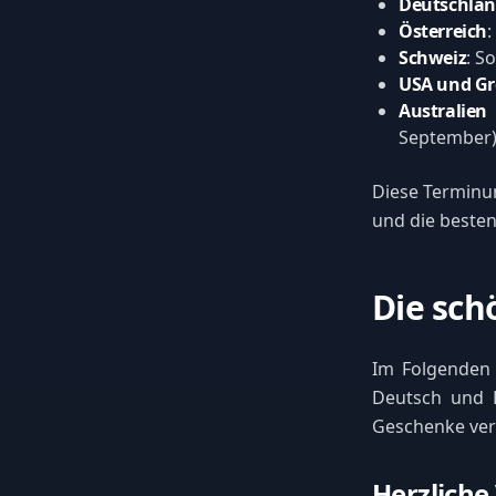
Deutschla
Österreich
:
Schweiz
: S
USA und Gr
Australie
September
Diese Terminun
und die besten
Die sch
Im Folgenden 
Deutsch und E
Geschenke ver
Herzliche