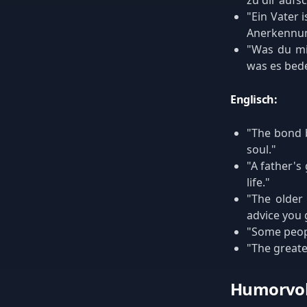
zu dir aufsc
"Ein Vater 
Anerkennun
"Was du mi
was es bede
Englisch:
"The bond b
soul."
"A father's
life."
"The older
advice you 
"Some peopl
"The greate
Humorvol