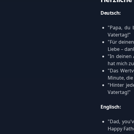
Deutsch:
"Papa, du b
Vatertag!"
"Für deine
Liebe – dan
"In deinen
hat mich z
"Das Wertvo
Minute, die
"Hinter jed
Vatertag!"
Englisch:
"Dad, you'
Happy Fathe