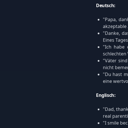
Deutsch:
"Papa, dan
akzeptable 
"Danke, da
Eines Tages
"Ich habe 
schlechten 
"Väter sin
nicht bemer
"Du hast m
eine wertvo
Englisch:
"Dad, thank
real parent
"I smile be