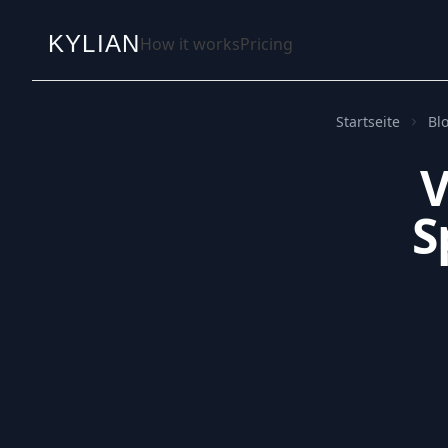
KYLIAN
How it works
Pricing
Startseite
Bl
V
S