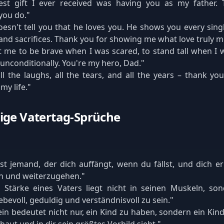
est gift I ever received was having you as my father.
you do."
oesn't tell you that he loves you. He shows you every sin
 and sacrifices. Thank you for showing me what love truly 
 me to be brave when I was scared, to stand tall when I 
 unconditionally. You're my hero, Dad."
l the laughs, all the tears, and all the years – thank yo
my life."
ige Vatertag-Sprüche
ist jemand, der dich auffängt, wenn du fällst, und dich e
n und weiterzugehen."
 Stärke eines Vaters liegt nicht in seinen Muskeln, son
iebevoll, geduldig und verständnisvoll zu sein."
ein bedeutet nicht nur, ein Kind zu haben, sondern ein Kin