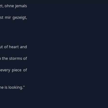
tzt, ohne jemals
t mir gezeigt,
ut of heart and
h the storms of
every piece of
e is looking."