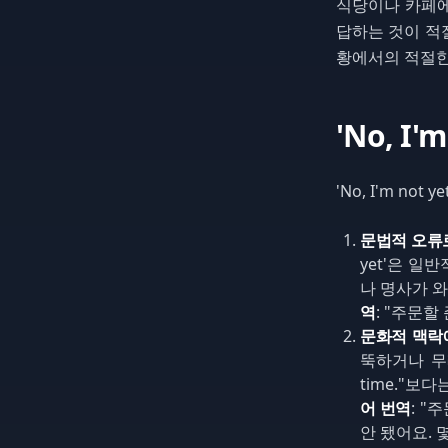
식당이나 카페에서 종
답하는 것이 적절
황에서의 적절한
'No, I
'No, I'm n
문법적 오류
yet'은 일반
나 명사가 
역
: "주문할
문화적 맥락
뚝하거나 무
time."보다는 
어 번역
: "
안 됐어요. 