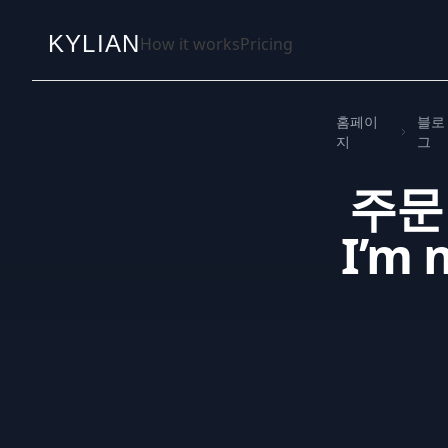
KYLIAN
How it works
Pricing
홈페이
블로
지
그
주문
I’m