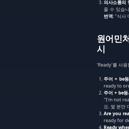
의사소통의 
줄 수 있습
번역
: "식사
원어민처럼
시
'Ready'를 
주어 + be동
ready to o
주어 + be동사 
"I'm not re
요. 몇 분만
Are you rea
ready for d
Ready when