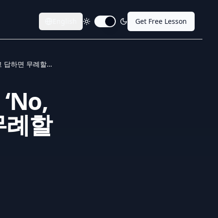
English
Get Free Lesson
Toggle dark mode
주문 준비가 됐냐는 물음에 ‘No, I’m not yet.’라고 답하면 무례할까요?
No,
 무례할