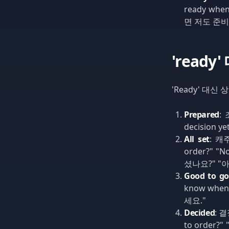
ready when
면 저도 준비
'read
'Ready' 대신
Prepared
:
decision ye
All set
: 
order?" "Not
셨나요?" "
Good to go
know when 
세요."
Decided
: 
to order?" 