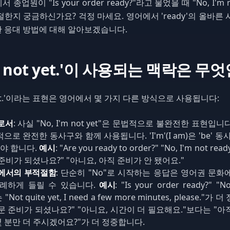
업원이 "Is your order ready?"라고 물었을 때 "No, I'm n
한지 궁금하신가요? 걱정 마세요. 영어에서 'ready'의 올바른
 응대 방법에 대해 알아보겠습니다.
'm not yet.'이 사용되는 맥락은 무
ot yet.'이라는 표현은 영어에서 몇 가지 다른 방식으로 사용됩니다:
로서
: 사실 "No, I'm not yet"은 문법적으로 불완전한 표현입니다
적으로 완전한 동사구와 함께 사용됩니다. 'I'm'(I am)은 'be' 
와야 합니다.
예시
: "Are you ready to order?" "No, I'm not read
 준비가 되셨나요?" "아니요, 아직 준비가 안 됐어요."
에서의 부적절함
: 단순히 "No"로 시작하는 응답은 영어권 문화
례하게 들릴 수 있습니다.
예시
: "Is your order ready?" "N
"Not quite yet, I need a few more minutes, please."
주문 준비가 되셨나요?" "아니요, 시간이 더 필요해요."보다는 "
몇 분만 더 주시겠어요?"가 더 정중합니다.