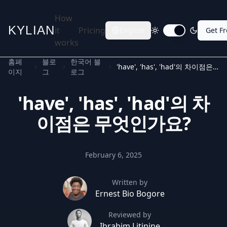
How
KYLIAN
it
Pricing
English
Get F
Toggle dark mode
works
홈페
블로
한국어 블
'have', 'has', 'had'의 차이점은 무엇인가요?
이지
그
로그
'have', 'has', 'had'의 차
이점은 무엇인가요?
February 6, 2025
Written by
Ernest Bio Bogore
Reviewed by
Ibrahim Litinine