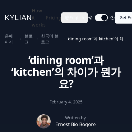
How
KYLIAN
it
Pricing
English
Get F
Toggle dark mode
works
홈페
블로
한국어 블
‘dining room’과 ‘kitchen’의 차이가 뭔가요?
이지
그
로그
‘dining room’과
‘kitchen’의 차이가 뭔가
요?
February 4, 2025
Written by
Ernest Bio Bogore