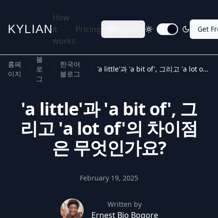
How
KYLIAN
it
Pricing
English
Get F
Toggle dark mode
works
블
홈페
한국어
로
'a little'과 'a bit of', 그리고 'a lot of'의 차이점은 무엇인가요?
이지
블로그
그
'a little'과 'a bit of', 그
리고 'a lot of'의 차이점
은 무엇인가요?
February 19, 2025
Written by
Ernest Bio Bogore