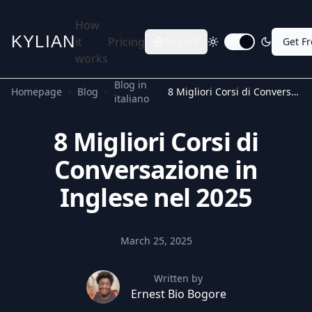
How
KYLIAN
it
Pricing
English
Get F
Toggle dark mode
works
Blog in
Homepage
Blog
8 Migliori Corsi di Conversazione in Inglese nel 2025
italiano
8 Migliori Corsi di
Conversazione in
Inglese nel 2025
March 25, 2025
Written by
Ernest Bio Bogore