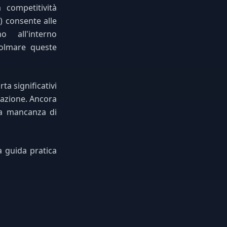
competitività
s) consente alle
 all'interno
colmare queste
ta significativi
vazione. Ancora
la mancanza di
a guida pratica