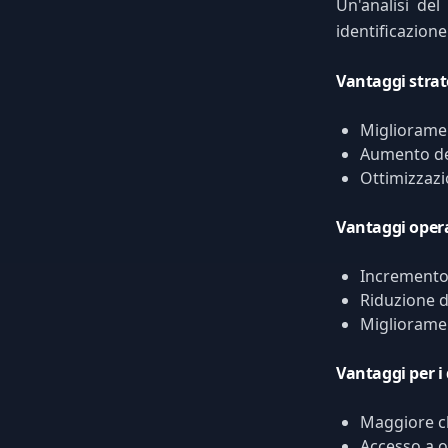
Un'analisi de
identificazione
Vantaggi strat
Miglioramen
Aumento de
Ottimizzazi
Vantaggi opera
Incremento 
Riduzione d
Miglioramen
Vantaggi per i
Maggiore ch
Accesso a o