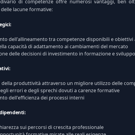
l divario di competenze offre numerosi vantaggi, ben olt
 delle lacune formative:
egici:
to dell'allineamento tra competenze disponibili e obiettivi 
lla capacità di adattamento ai cambiamenti del mercato
one delle decisioni di investimento in formazione e svilupp
tivi:
della produttività attraverso un migliore utilizzo delle co
egli errori e degli sprechi dovuti a carenze formative
to dell'efficienza dei processi interni
 dipendenti:
iarezza sui percorsi di crescita professionale
pportunità formative mirate alle reali esigenze