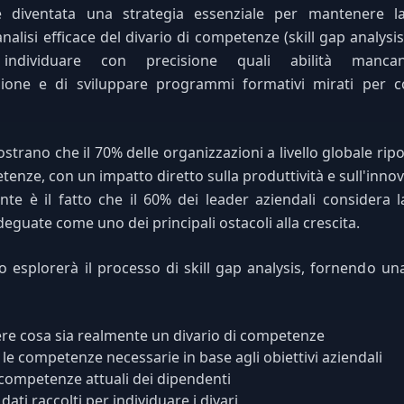
diventata una strategia essenziale per mantenere la 
nalisi efficace del divario di competenze (skill gap analysi
individuare con precisione quali abilità mancano
azione e di sviluppare programmi formativi mirati per 
strano che il 70% delle organizzazioni a livello globale ripor
tenze, con un impatto diretto sulla produttività e sull'inno
te è il fatto che il 60% dei leader aziendali considera 
guate come uno dei principali ostacoli alla crescita.
o esplorerà il processo di skill gap analysis, fornendo un
e cosa sia realmente un divario di competenze
 le competenze necessarie in base agli obiettivi aziendali
 competenze attuali dei dipendenti
 dati raccolti per individuare i divari