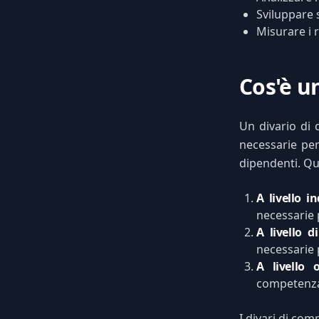
Sviluppare 
Misurare i r
Cos'è un
Un divario di 
necessarie per
dipendenti. Que
A livello i
necessarie 
A livello d
necessarie 
A livello 
competenza 
I divari di co