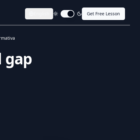
English
Get Free Lesson
Toggle dark mode
rmativa
l gap