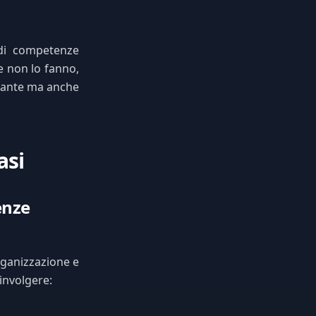
 di competenze
e non lo fanno,
tante ma anche
asi
enze
organizzazione e
involgere: