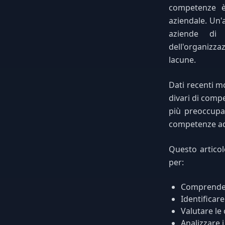
competenze è 
aziendale. Un'a
aziende di 
dell'organizz
lacune.
Dati recenti mo
divari di compe
più preoccupan
competenze ade
Questo articol
per:
Comprender
Identificare
Valutare le
Analizzare i