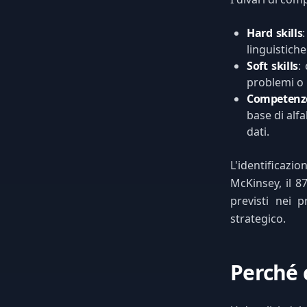
Hard skills
linguistiche
Soft skills
:
problemi o 
Competenze
base di alf
dati.
L'identificaz
McKinsey, il 8
previsti nei 
strategico.
Perché 