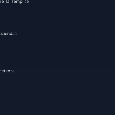
re la semplice
aziendali
o
mpetenze