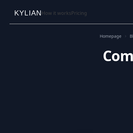
KYLIAN
How it works
Pricing
Homepage
B
Come