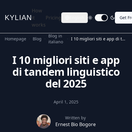
How
KYLIAN
it
Pricing
English
Get F
Toggle dark mode
works
Blog in
Homepage
Blog
I 10 migliori siti e app di tandem linguistico del 2025
italiano
I 10 migliori siti e app
di tandem linguistico
del 2025
April 1, 2025
Written by
Ernest Bio Bogore