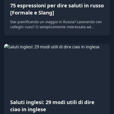
75 espressioni per dire saluti in russo
[Formale e Slang]
Stai pianificando un viaggio in Russia? Lavorando con
colleghi russi? O semplicemente interessato ad
imparare questa affascinante lingua? Conoscere i
saluti di base è sempre un ottimo punto di partenza.
In questo articolo, esploreremo tutti i modi per
salutare in russo, dalle espressioni più formali allo
slang moderno. Alla fine, ti sentirai come un "pesce
nell'acqua" nelle conversazioni russe!
Saluti inglesi: 29 modi utili di dire
ciao in inglese