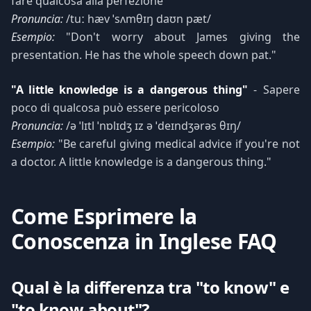
fare qualcosa alla perfezione
Pronuncia:
/tuː hæv ˈsʌmθɪŋ daʊn pæt/
Esempio:
"Don't worry about James giving the
presentation. He has the whole speech down pat."
"A little knowledge is a dangerous thing"
- Sapere
poco di qualcosa può essere pericoloso
Pronuncia:
/ə ˈlɪtl ˈnɒlɪdʒ ɪz ə ˈdeɪndʒərəs θɪŋ/
Esempio:
"Be careful giving medical advice if you're not
a doctor. A little knowledge is a dangerous thing."
Come Esprimere la
Conoscenza in Inglese FAQ
Qual è la differenza tra "to know" e
"to know about"?