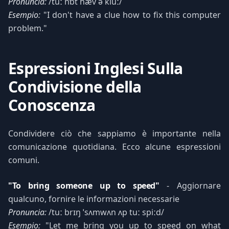
Pronuncia:
/tuː nɒt hæv ə kluː/
Esempio:
"I don't have a clue how to fix this computer
problem."
Espressioni Inglesi Sulla
Condivisione della
Conoscenza
Condividere ciò che sappiamo è importante nella
comunicazione quotidiana. Ecco alcune espressioni
comuni.
"To bring someone up to speed"
- Aggiornare
qualcuno, fornire le informazioni necessarie
Pronuncia:
/tuː brɪŋ ˈsʌmwʌn ʌp tuː spiːd/
Esempio:
"Let me bring you up to speed on what