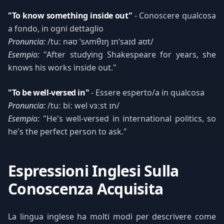
"To know something inside out"
- Conoscere qualcosa
a fondo, in ogni dettaglio
Pronuncia:
/tuː nəʊ ˈsʌmθɪŋ ɪnˈsaɪd aʊt/
Esempio:
"After studying Shakespeare for years, she
knows his works inside out."
"To be well-versed in"
- Essere esperto/a in qualcosa
Pronuncia:
/tuː biː wel vɜːst ɪn/
Esempio:
"He's well-versed in international politics, so
he's the perfect person to ask."
Espressioni Inglesi Sulla
Conoscenza Acquisita
La lingua inglese ha molti modi per descrivere come