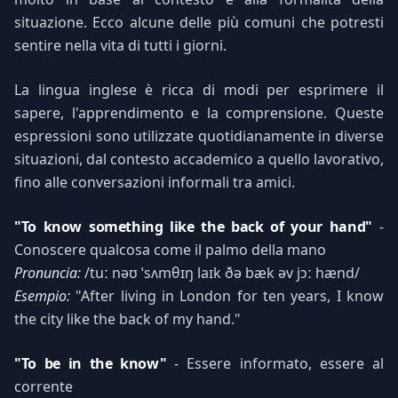
situazione. Ecco alcune delle più comuni che potresti
sentire nella vita di tutti i giorni.
La lingua inglese è ricca di modi per esprimere il
sapere, l'apprendimento e la comprensione. Queste
espressioni sono utilizzate quotidianamente in diverse
situazioni, dal contesto accademico a quello lavorativo,
fino alle conversazioni informali tra amici.
"To know something like the back of your hand"
-
Conoscere qualcosa come il palmo della mano
Pronuncia:
/tuː nəʊ ˈsʌmθɪŋ laɪk ðə bæk əv jɔː hænd/
Esempio:
"After living in London for ten years, I know
the city like the back of my hand."
"To be in the know"
- Essere informato, essere al
corrente