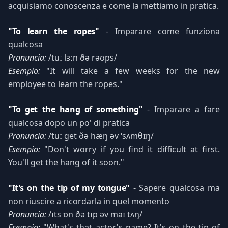
acquisiamo conoscenza e come la mettiamo in pratica.
"To learn the ropes"
- Imparare come funziona
qualcosa
Pronuncia:
/tuː lɜːn ðə rəʊps/
Esempio:
"It will take a few weeks for the new
employee to learn the ropes."
"To get the hang of something"
- Imparare a fare
qualcosa dopo un po' di pratica
Pronuncia:
/tuː ɡet ðə hæŋ əv ˈsʌmθɪŋ/
Esempio:
"Don't worry if you find it difficult at first.
You'll get the hang of it soon."
"It's on the tip of my tongue"
- Sapere qualcosa ma
non riuscire a ricordarla in quel momento
Pronuncia:
/ɪts ɒn ðə tɪp əv maɪ tʌŋ/
Esempio:
"What's that actor's name? It's on the tip of