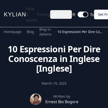
How
KYLIAN
it
Pricing
English
Get F
Toggle dark mode
works
Blog in
Homepage
Blog
10 Espressioni Per Dire Conoscenza in Inglese [Inglese]
italiano
10 Espressioni Per Dire
Conoscenza in Inglese
[Inglese]
March 19, 2025
Written by
Ernest Bio Bogore