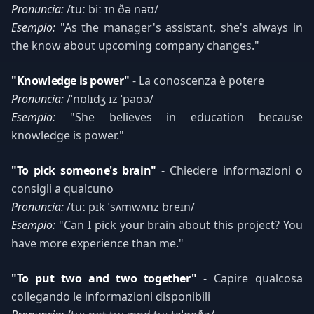
Pronuncia:
/tuː biː ɪn ðə nəʊ/
Esempio:
"As the manager's assistant, she's always in
the know about upcoming company changes."
"Knowledge is power"
- La conoscenza è potere
Pronuncia:
/ˈnɒlɪdʒ ɪz ˈpaʊə/
Esempio:
"She believes in education because
knowledge is power."
"To pick someone's brain"
- Chiedere informazioni o
consigli a qualcuno
Pronuncia:
/tuː pɪk ˈsʌmwʌnz breɪn/
Esempio:
"Can I pick your brain about this project? You
have more experience than me."
"To put two and two together"
- Capire qualcosa
collegando le informazioni disponibili