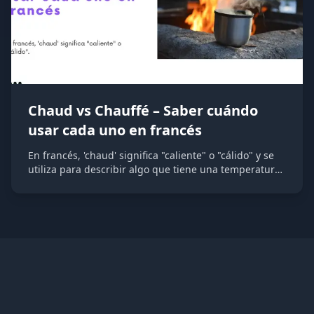
Chaud vs Chauffé – Saber cuándo
usar cada uno en francés
En francés, 'chaud' significa "caliente" o "cálido" y se
utiliza para describir algo que tiene una temperatura
elevada de manera natural o por sí mismo. Por otro
lado, 'chauffé' significa "calentado" y se refiere
específicamente a algo que ha sido sometido a un
proceso de calentamiento y, como resultado, ahora
está a una temperatura más elevada que antes.