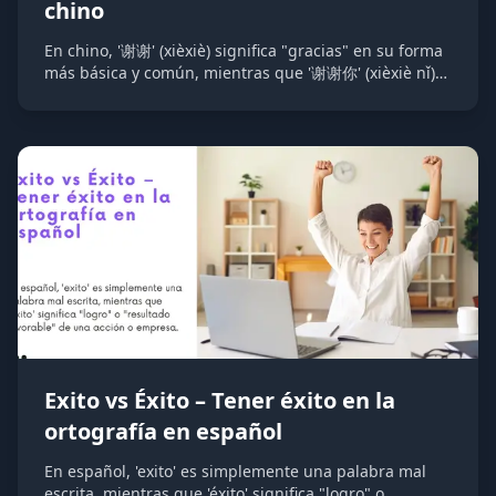
chino
En chino, '谢谢' (xièxiè) significa "gracias" en su forma
más básica y común, mientras que '谢谢你' (xièxiè nǐ)
significa "gracias a ti" o "te doy las gracias",
añadiendo un elemento personal a la expresión de
gratitud mediante el pronombre '你' (nǐ), que significa
"tú" en chino mandarín.
Exito vs Éxito – Tener éxito en la
ortografía en español
En español, 'exito' es simplemente una palabra mal
escrita, mientras que 'éxito' significa "logro" o