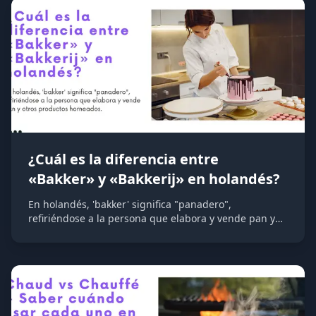
tienen significados completamente diferentes y son
fáciles de confundir para los hispanohablantes.
¿Cuál es la diferencia entre
«Bakker» y «Bakkerij» en holandés?
En holandés, 'bakker' significa "panadero",
refiriéndose a la persona que elabora y vende pan y
otros productos horneados, mientras que 'bakkerij'
significa "panadería", el establecimiento o local donde
se fabrica y vende el pan.