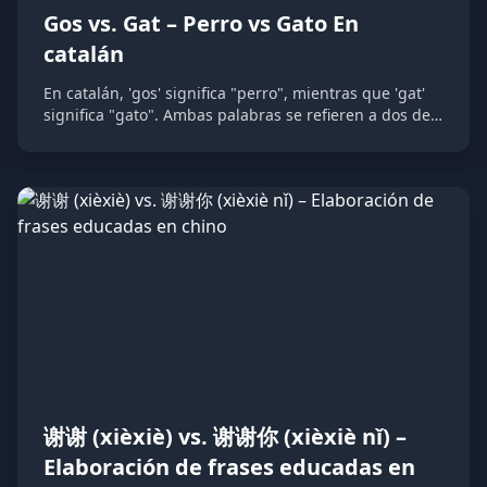
Gos vs. Gat – Perro vs Gato En
catalán
En catalán, 'gos' significa "perro", mientras que 'gat'
significa "gato". Ambas palabras se refieren a dos de
las mascotas más populares, pero representan
animales completamente diferentes en el idioma
catalán.
谢谢 (xièxiè) vs. 谢谢你 (xièxiè nǐ) –
Elaboración de frases educadas en