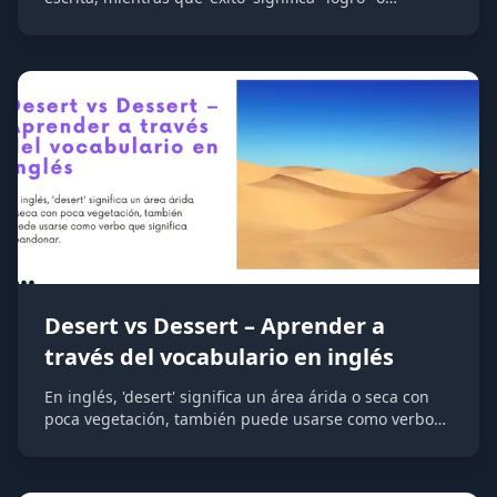
"resultado favorable" de una acción o empresa. La
diferencia principal se encuentra en la tilde (acento)
sobre la "é", que indica dónde recae el énfasis en la
pronunciación.
Desert vs Dessert – Aprender a
través del vocabulario en inglés
En inglés, 'desert' significa un área árida o seca con
poca vegetación, también puede usarse como verbo
que significa abandonar. Mientras tanto, 'dessert' se
refiere al postre o plato dulce que se sirve al final de
una comida. Aunque estas palabras suenan similar,