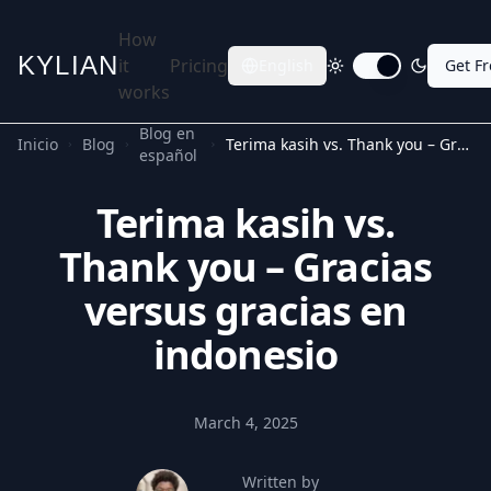
How
KYLIAN
it
Pricing
English
Get F
Toggle dark mode
works
Blog en
Inicio
Blog
Terima kasih vs. Thank you – Gracias versus gracias en indonesio
español
Terima kasih vs.
Thank you – Gracias
versus gracias en
indonesio
March 4, 2025
Written by