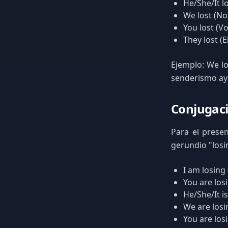
He/She/It lo
We lost (N
You lost (V
They lost (E
Ejemplo: We lo
senderismo aye
Conjugaci
Para el presen
gerundio "losi
I am losing
You are los
He/She/It is
We are los
You are los