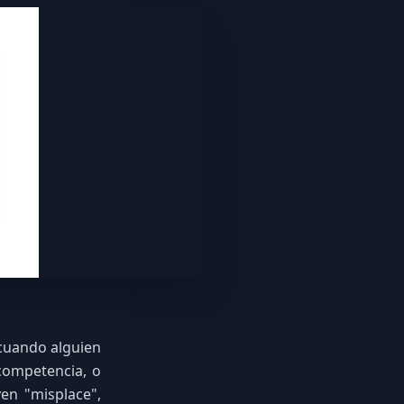
 cuando alguien
 competencia, o
en "misplace",