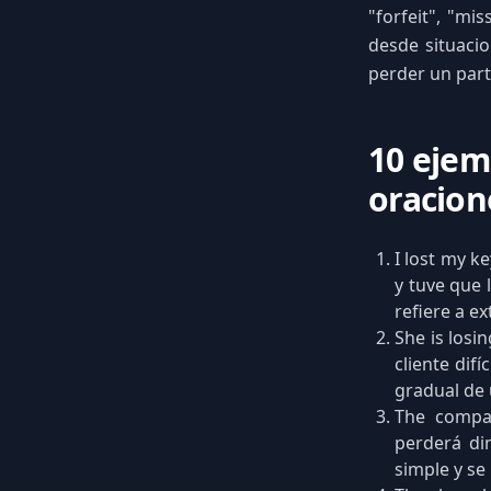
"forfeit", "mi
desde situacio
perder un part
10 ejem
oracion
I lost my k
y tuve que 
refiere a ex
She is losin
cliente difí
gradual de 
The compan
perderá din
simple y se