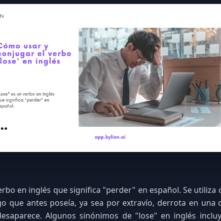
erbo en inglés que significa "perder" en español. Se utiliza
go que antes poseía, ya sea por extravío, derrota en una
esaparece. Algunos sinónimos de "lose" en inglés incluy