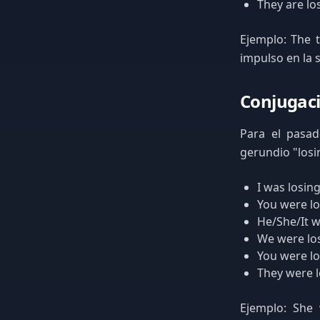
They are lo
Ejemplo: The 
impulso en la 
Conjugaci
Para el pasad
gerundio "losi
I was losin
You were lo
He/She/It w
We were lo
You were lo
They were l
Ejemplo: She 