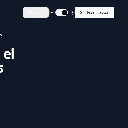
English
Get Free Lesson
Toggle dark mode
és
 el
s