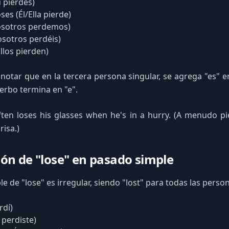
ú pierdes)
ses (Él/Ella pierde)
osotros perdemos)
osotros perdéis)
llos pierden)
notar que en la tercera persona singular, se agrega "es" e
verbo termina en "e".
ten loses his glasses when he's in a hurry. (A menudo pi
risa.)
ón de "lose" en pasado simple
e de "lose" es irregular, siendo "lost" para todas las perso
rdí)
 perdiste)