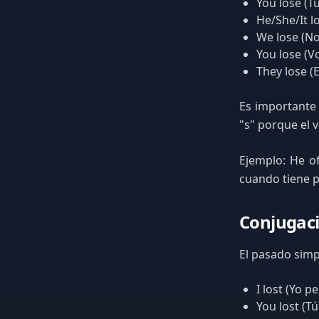
You lose (T
He/She/It lo
We lose (N
You lose (V
They lose (E
Es importante 
"s" porque el 
Ejemplo: He of
cuando tiene p
Conjugaci
El pasado simpl
I lost (Yo pe
You lost (Tú