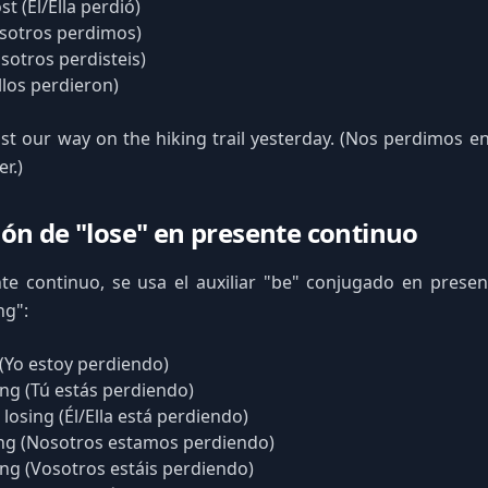
st (Él/Ella perdió)
osotros perdimos)
osotros perdisteis)
llos perdieron)
st our way on the hiking trail yesterday. (Nos perdimos e
r.)
ón de "lose" en presente continuo
te continuo, se usa el auxiliar "be" conjugado en presen
ng":
 (Yo estoy perdiendo)
ing (Tú estás perdiendo)
 losing (Él/Ella está perdiendo)
ing (Nosotros estamos perdiendo)
ing (Vosotros estáis perdiendo)