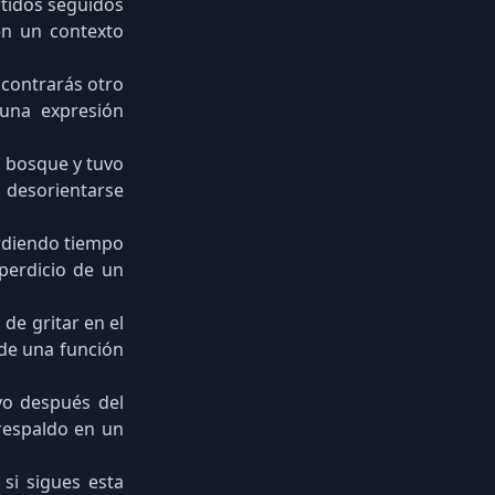
rtidos seguidos
en un contexto
ncontrarás otro
 una expresión
l bosque y tuvo
desorientarse
erdiendo tiempo
sperdicio de un
 de gritar en el
 de una función
oyo después del
 respaldo en un
 si sigues esta