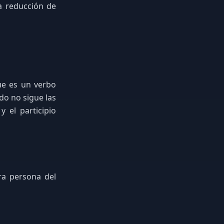
la reducción de
ue es un verbo
do no sigue las
y el participio
ra persona del