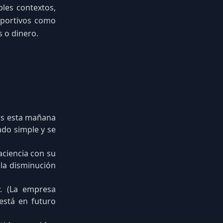
ples contextos,
eportivos como
 o dinero.
ves esta mañana
sado simple y se
paciencia con su
a la disminución
y. (La empresa
 está en futuro