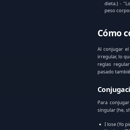
dieta.) - "
peso corpor
Cómo co
Al conjugar el
irregular, lo q
reglas regular
pasado también
Conjugaci
Para conjugar
singular (he, sh
I lose (Yo p