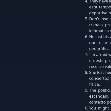
They have l
esta tempo
deportivo p
Don't lose 
trabajo pr
idiomática 
He lost his
que usar u
geográfica
I'm afraid 
en este pro
recurso val
She lost he
concierto.)
física.
The politic
escándalo.)
contexto pol
You might l