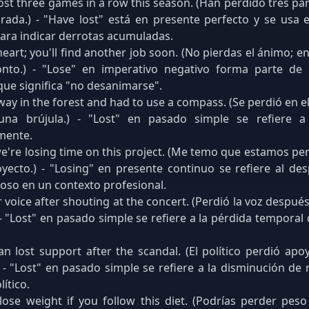
ost three games in a row this season. (Han perdido tres pa
rada.) - "Have lost" está en presente perfecto y se usa 
ara indicar derrotas acumuladas.
heart; you'll find another job soon. (No pierdas el ánimo; e
onto.) - "Lose" en imperativo negativo forma parte de
que significa "no desanimarse".
 way in the forest and had to use a compass. (Se perdió en e
na brújula.) - "Lost" en pasado simple se refiere a 
mente.
we're losing time on this project. (Me temo que estamos p
yecto.) - "Losing" en presente continuo se refiere al de
ioso en un contexto profesional.
r voice after shouting at the concert. (Perdió la voz después
 - "Lost" en pasado simple se refiere a la pérdida temporal
ian lost support after the scandal. (El político perdió ap
 - "Lost" en pasado simple se refiere a la disminución de
ítico.
ose weight if you follow this diet. (Podrías perder peso