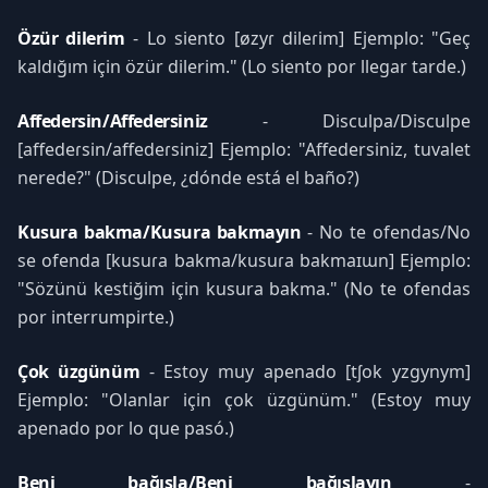
Özür dilerim
- Lo siento [øzyɾ dileɾim] Ejemplo: "Geç
kaldığım için özür dilerim." (Lo siento por llegar tarde.)
Affedersin/Affedersiniz
- Disculpa/Disculpe
[affedeɾsin/affedeɾsiniz] Ejemplo: "Affedersiniz, tuvalet
nerede?" (Disculpe, ¿dónde está el baño?)
Kusura bakma/Kusura bakmayın
- No te ofendas/No
se ofenda [kusuɾa bakma/kusuɾa bakmaɪɯn] Ejemplo:
"Sözünü kestiğim için kusura bakma." (No te ofendas
por interrumpirte.)
Çok üzgünüm
- Estoy muy apenado [tʃok yzgynym]
Ejemplo: "Olanlar için çok üzgünüm." (Estoy muy
apenado por lo que pasó.)
Beni bağışla/Beni bağışlayın
-