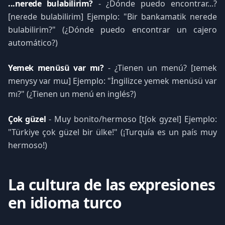
...nerede bulabilirim?
- ¿Dónde puedo encontrar...?
[neɾede bulabiliɾim] Ejemplo: "Bir bankamatik nerede
bulabilirim?" (¿Dónde puedo encontrar un cajero
automático?)
Yemek menüsü var mı?
- ¿Tienen un menú? [ɪemek
menysy vaɾ mɯ] Ejemplo: "İngilizce yemek menüsü var
mı?" (¿Tienen un menú en inglés?)
Çok güzel
- Muy bonito/hermoso [tʃok gyzel] Ejemplo:
"Türkiye çok güzel bir ülke!" (¡Turquía es un país muy
hermoso!)
La cultura de las expresiones
en idioma turco