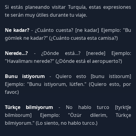
Si estás planeando visitar Turquía, estas expresiones
te serán muy útiles durante tu viaje.
Ne kadar?
- ¿Cuánto cuesta? [ne kadaɾ] Ejemplo: "Bu
gömlek ne kadar?" (¿Cuánto cuesta esta camisa?)
Nerede...?
- ¿Dónde está...? [neɾede] Ejemplo:
"Havalimanı nerede?" (¿Dónde está el aeropuerto?)
Bunu istiyorum
- Quiero esto [bunu istiɪoɾum]
Ejemplo: "Bunu istiyorum, lütfen." (Quiero esto, por
favor.)
Türkçe bilmiyorum
- No hablo turco [tyɾktʃe
bilmiɪoɾum] Ejemplo: "Özür dilerim, Türkçe
bilmiyorum." (Lo siento, no hablo turco.)