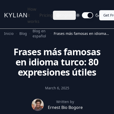
How
KYLIAN
it
Pricing
English
Get F
Toggle dark mode
works
Blog en
Inicio
Blog
Frases más famosas en idioma turco: 80 expresiones útiles
español
Frases más famosas
en idioma turco: 80
expresiones útiles
March 6, 2025
Written by
Ernest Bio Bogore