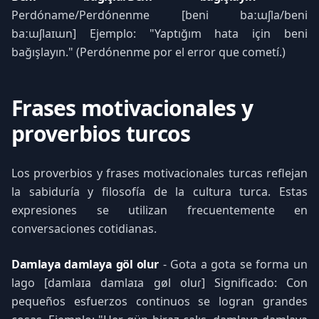
Perdóname/Perdónenme [beni baːɯʃla/beni
baːɯʃlaɪɯn] Ejemplo: "Yaptığım hata için beni
bağışlayın." (Perdónenme por el error que cometí.)
Frases motivacionales y
proverbios turcos
Los proverbios y frases motivacionales turcas reflejan
la sabiduría y filosofía de la cultura turca. Estas
expresiones se utilizan frecuentemente en
conversaciones cotidianas.
Damlaya damlaya göl olur
- Gota a gota se forma un
lago [damlaɪa damlaɪa gøl oluɾ] Significado: Con
pequeños esfuerzos continuos se logran grandes