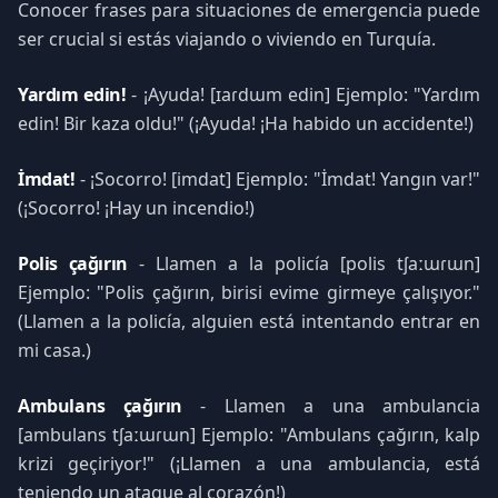
Conocer frases para situaciones de emergencia puede
ser crucial si estás viajando o viviendo en Turquía.
Yardım edin!
- ¡Ayuda! [ɪaɾdɯm edin] Ejemplo: "Yardım
edin! Bir kaza oldu!" (¡Ayuda! ¡Ha habido un accidente!)
İmdat!
- ¡Socorro! [imdat] Ejemplo: "İmdat! Yangın var!"
(¡Socorro! ¡Hay un incendio!)
Polis çağırın
- Llamen a la policía [polis tʃaːɯɾɯn]
Ejemplo: "Polis çağırın, birisi evime girmeye çalışıyor."
(Llamen a la policía, alguien está intentando entrar en
mi casa.)
Ambulans çağırın
- Llamen a una ambulancia
[ambulans tʃaːɯɾɯn] Ejemplo: "Ambulans çağırın, kalp
krizi geçiriyor!" (¡Llamen a una ambulancia, está
teniendo un ataque al corazón!)