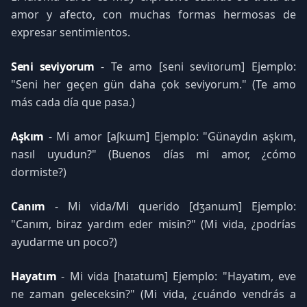
amor y afecto, con muchas formas hermosas de
expresar sentimientos.
Seni seviyorum
- Te amo [seni seviɪoɾum] Ejemplo:
"Seni her geçen gün daha çok seviyorum." (Te amo
más cada día que pasa.)
Aşkım
- Mi amor [aʃkɯm] Ejemplo: "Günaydın aşkım,
nasıl uyudun?" (Buenos días mi amor, ¿cómo
dormiste?)
Canım
- Mi vida/Mi querido [dʒanɯm] Ejemplo:
"Canım, biraz yardım eder misin?" (Mi vida, ¿podrías
ayudarme un poco?)
Hayatım
- Mi vida [haɪatɯm] Ejemplo: "Hayatım, eve
ne zaman geleceksin?" (Mi vida, ¿cuándo vendrás a