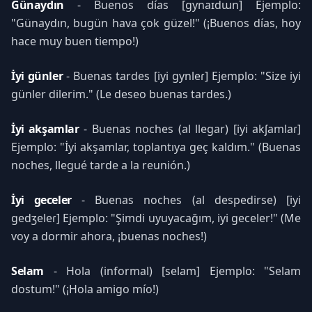
Günaydın
- Buenos días [gynaɪdɯn] Ejemplo:
"Günaydın, bugün hava çok güzel!" (¡Buenos días, hoy
hace muy buen tiempo!)
İyi günler
- Buenas tardes [iyi gynleɾ] Ejemplo: "Size iyi
günler dilerim." (Le deseo buenas tardes.)
İyi akşamlar
- Buenas noches (al llegar) [iyi akʃamlaɾ]
Ejemplo: "İyi akşamlar, toplantıya geç kaldım." (Buenas
noches, llegué tarde a la reunión.)
İyi geceler
- Buenas noches (al despedirse) [iyi
gedʒeleɾ] Ejemplo: "Şimdi uyuyacağım, iyi geceler!" (Me
voy a dormir ahora, ¡buenas noches!)
Selam
- Hola (informal) [selam] Ejemplo: "Selam
dostum!" (¡Hola amigo mío!)