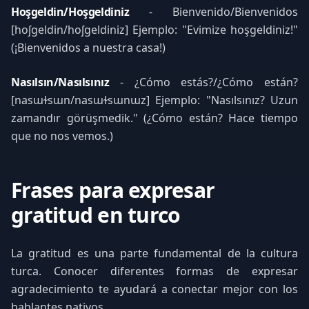
Hoşgeldin/Hoşgeldiniz
- Bienvenido/Bienvenidos
[hoʃgeldin/hoʃgeldiniz] Ejemplo: "Evimize hoşgeldiniz!"
(¡Bienvenidos a nuestra casa!)
Nasılsın/Nasılsınız
- ¿Cómo estás?/¿Cómo están?
[nasɯɫsɯn/nasɯɫsɯnɯz] Ejemplo: "Nasılsınız? Uzun
zamandır görüşmedik." (¿Cómo están? Hace tiempo
que no nos vemos.)
Frases para expresar
gratitud en turco
La gratitud es una parte fundamental de la cultura
turca. Conocer diferentes formas de expresar
agradecimiento te ayudará a conectar mejor con los
hablantes nativos.