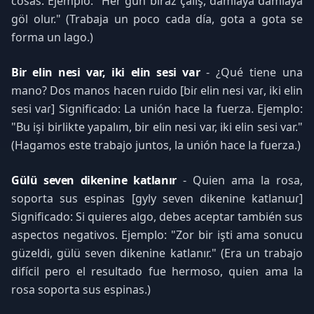
cosas. Ejemplo: "Her gün biraz çalış, damlaya damlaya
göl olur." (Trabaja un poco cada día, gota a gota se
forma un lago.)
Bir elin nesi var, iki elin sesi var
- ¿Qué tiene una
mano? Dos manos hacen ruido [biɾ elin nesi vaɾ, iki elin
sesi vaɾ] Significado: La unión hace la fuerza. Ejemplo:
"Bu işi birlikte yapalım, bir elin nesi var, iki elin sesi var."
(Hagamos este trabajo juntos, la unión hace la fuerza.)
Gülü seven dikenine katlanır
- Quien ama la rosa,
soporta sus espinas [gyly seven dikenine katlanɯɾ]
Significado: Si quieres algo, debes aceptar también sus
aspectos negativos. Ejemplo: "Zor bir işti ama sonucu
güzeldi, gülü seven dikenine katlanır." (Era un trabajo
difícil pero el resultado fue hermoso, quien ama la
rosa soporta sus espinas.)