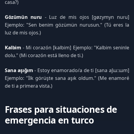
casa?)
Gözümün nuru
- Luz de mis ojos [gøzymyn nuɾu]
Ejemplo: "Sen benim gözümün nurusun." (Tú eres la
luz de mis ojos.)
Kalbim
- Mi corazón [kalbim] Ejemplo: "Kalbim seninle
dolu." (Mi corazón está lleno de ti.)
Sana aşığım
- Estoy enamorado/a de ti [sana aʃɯːɯm]
Ejemplo: "İlk görüşte sana aşık oldum." (Me enamoré
de ti a primera vista.)
Frases para situaciones de
emergencia en turco