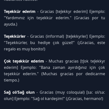
Teşekkür ederim
- Gracias [teʃekkyɾ edeɾim] Ejemplo:
"Yardımınız için teşekkür ederim." (Gracias por tu
ayuda.)
Teşekkürler
- Gracias (informal) [teʃekkyɾleɾ] Ejemplo:
"Teşekkürler, bu hediye çok güzel!" (¡Gracias, este
regalo es muy bonito!)
Çok teşekkür ederim
- Muchas gracias [tʃok teʃekkyɾ
edeɾim] Ejemplo: "Bana zaman ayırdığınız için çok
teşekkür ederim." (Muchas gracias por dedicarme
tiempo.)
Sağ ol/Sağ olun
- Gracias (muy coloquial) [saː ol/saː
olun] Ejemplo: "Sağ ol kardeşim!" (¡Gracias, hermano!)