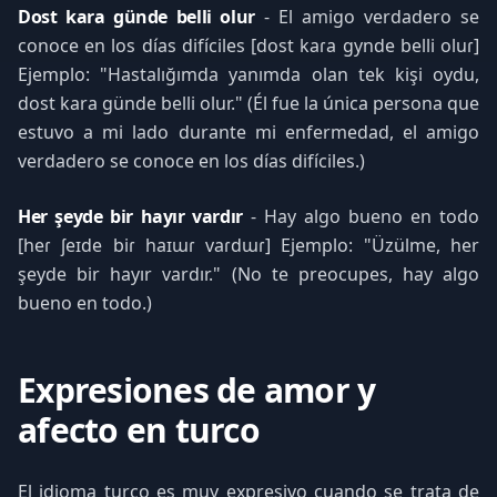
Dost kara günde belli olur
- El amigo verdadero se
conoce en los días difíciles [dost kaɾa gynde belli oluɾ]
Ejemplo: "Hastalığımda yanımda olan tek kişi oydu,
dost kara günde belli olur." (Él fue la única persona que
estuvo a mi lado durante mi enfermedad, el amigo
verdadero se conoce en los días difíciles.)
Her şeyde bir hayır vardır
- Hay algo bueno en todo
[heɾ ʃeɪde biɾ haɪɯɾ vaɾdɯɾ] Ejemplo: "Üzülme, her
şeyde bir hayır vardır." (No te preocupes, hay algo
bueno en todo.)
Expresiones de amor y
afecto en turco
El idioma turco es muy expresivo cuando se trata de