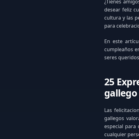
¿Tienes amigos
desear feliz 
cultura y las 
para celebraci
En este artíc
cumpleaños en 
seres queridos
25 Expr
gallego
Las felicitaci
gallegos valo
especial para 
cualquier pers