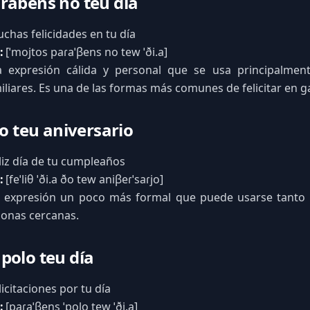
rabéns no teu día
chas felicidades en tu día
:
[ˈmojtos paɾaˈβens no tew ˈði.a]
expresión cálida y personal que se usa principalmen
iliares. Es una de las formas más comunes de felicitar en g
do teu aniversario
liz día de tu cumpleaños
:
[feˈliθ ˈði.a ðo tew aniβeɾˈsaɾjo]
expresión un poco más formal que puede usarse tanto 
onas cercanas.
polo teu día
icitaciones por tu día
:
[paɾaˈβens ˈpolo tew ˈði.a]