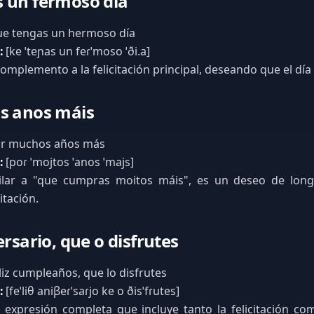
 un fermoso día
e tengas un hermoso día
:
[ke ˈteɲas un feɾˈmoso ˈði.a]
omplemento a la felicitación principal, deseando que el día 
s anos máis
r muchos años más
:
[poɾ ˈmojtos ˈanos ˈmajs]
lar a "que cumpras moitos máis", es un deseo de long
itación.
ersario, que o disfrutes
iz cumpleaños, que lo disfrutes
:
[feˈliθ aniβeɾˈsaɾjo ke o ðisˈfɾutes]
expresión completa que incluye tanto la felicitación co