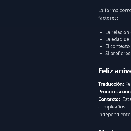
La forma corre
factores:
La relación
La edad de
El contexto
Si prefiere
Feliz aniv
Traducción:
Fe
Pronunciación
Contexto:
Esta
cumpleaños. 
independientem