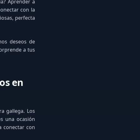
cia? Aprender a
onectar con la
ñosas, perfecta
nos deseos de
Sorprende a tus
os en
a gallega. Los
es una ocasión
a conectar con