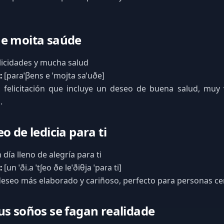
 e moita saúde
licidades y mucha salud
:
[paɾaˈβens e ˈmojta saˈuðe]
felicitación que incluye un deseo de buena salud, muy 
.
o de ledicia para ti
día lleno de alegría para ti
:
[un ˈði.a ˈtʃeo ðe leˈðiθja ˈpaɾa ti]
eseo más elaborado y cariñoso, perfecto para personas ce
us soños se fagan realidade