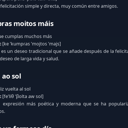
felicitación simple y directa, muy común entre amigos.
ras moitos máis
e cumplas muchos más
:
[ke ˈkumpɾas ˈmojtos ˈmajs]
 es un deseo tradicional que se añade después de la felicita
deseo de larga vida y salud.
a ao sol
iz vuelta al sol
:
[feˈliθ ˈβolta aw sol]
expresión más poética y moderna que se ha populariz
os.