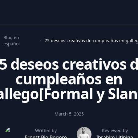
Blog en
español
5 deseos creativos 
cumpleaños en
allego[Formal y Slan
March 5, 2025
Written by
Reviewed by
Ernest Bio Bogore
Ibrahim Litinine