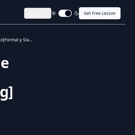
English
Get Free Lesson
Toggle dark mode
75 deseos creativos de cumpleaños en gallego[Formal y Slang]
de
g]